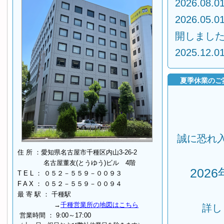
2026.08.
2026.05.
開しまし
2025.12.
夏季休業のご
誠に恐れ
住 所 ：愛知県名古屋市千種区内山3-26-2
名古屋董友(とうゆう)ビル 4階
202
T E L ： ０５２－５５９－００９３
F A X ： ０５２－５５９－００９４
最 寄 駅 ： 千種駅
→
千種営業所の地図はこちら
詳し
営業時間 ： 9:00～17:00